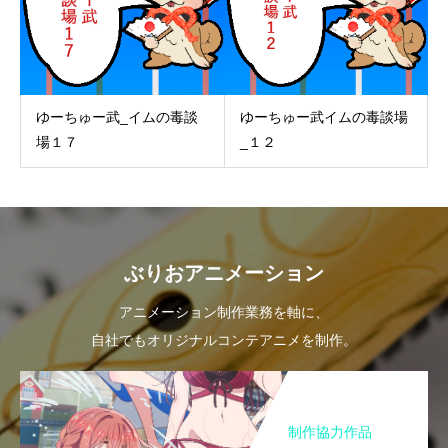
ゆーちゅー武_イムの毒談
ゆーちゅー武イムの毒談場
場１７
_１２
ぶりおアニメーション
アニメーション制作業務を軸に、
自社でもオリジナルコンテアニメを制作。
制作協力作品