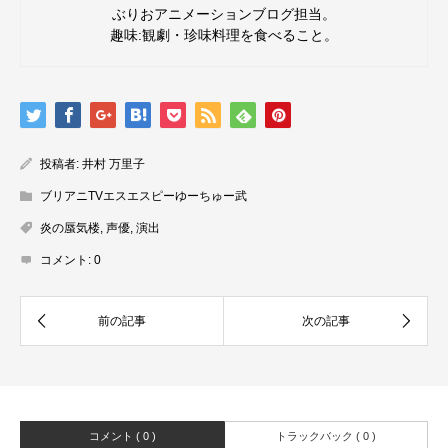
ぶりおアニメーションブログ担当。
趣味:観劇・珍味料理を食べること。
投稿者:
井村 万里子
ブリアニTVエスエスピーゆーちゅー武
炎の蜃気楼
,
声優
,
演出
コメント:
0
コメント ( 0 )
トラックバック ( 0 )