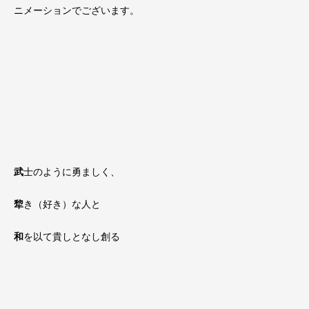
ニメーションでございます。
武
士のように勇ましく、
犂
き（好き）な人と
和
を以て貴しとなし創る