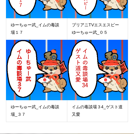
ゆーちゅー武_イムの毒談
ブリアニTVエスエスピー
場１７
ゆーちゅー武_０５
ゆーちゅー武_イムの毒談
イムの毒談場３4_ゲスト道
場_３７
又愛