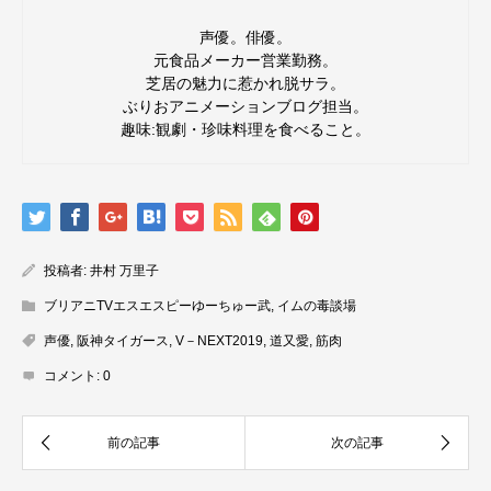
声優。俳優。
元食品メーカー営業勤務。
芝居の魅力に惹かれ脱サラ。
ぶりおアニメーションブログ担当。
趣味:観劇・珍味料理を食べること。
投稿者:
井村 万里子
ブリアニTVエスエスピーゆーちゅー武
,
イムの毒談場
声優
,
阪神タイガース
,
V－NEXT2019
,
道又愛
,
筋肉
コメント:
0