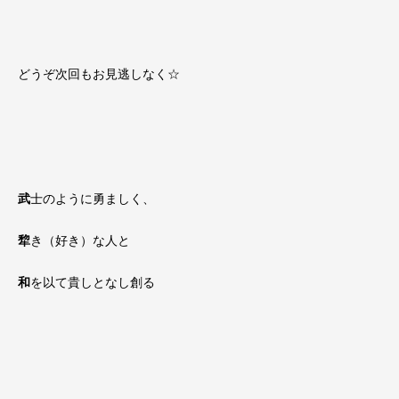
どうぞ次回もお見逃しなく☆
武
士のように勇ましく、
犂
き（好き）な人と
和
を以て貴しとなし創る