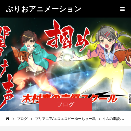
ぶりおアニメーション
ブログ
ブログ
ブリアニTVエスエスピーゆーちゅー武
イムの毒談場３4_ゲスト道又愛