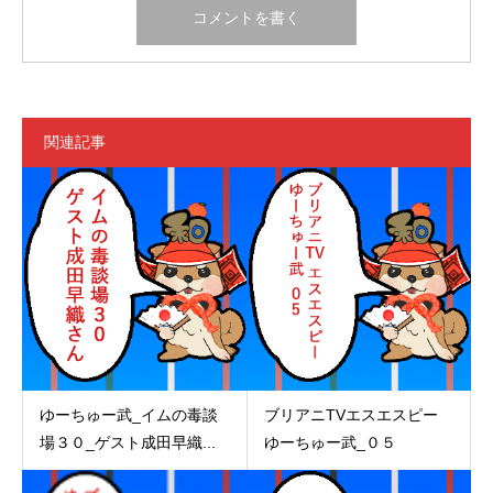
関連記事
ゆーちゅー武_イムの毒談
ブリアニTVエスエスピー
場３０_ゲスト成田早織...
ゆーちゅー武_０５