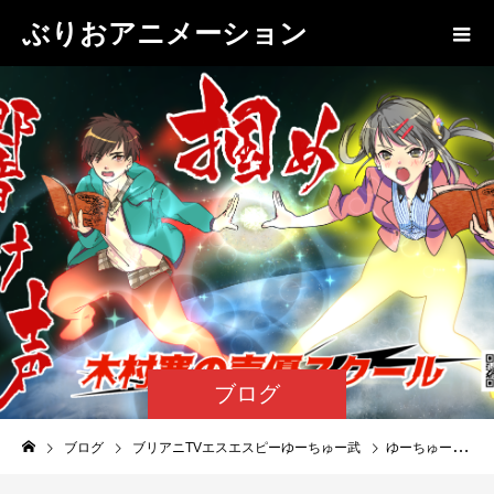
ぶりおアニメーション
ブログ
ブログ
ブリアニTVエスエスピーゆーちゅー武
ゆーちゅー武_イムの毒談場_３７