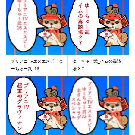
ブリアニTVエスエスピーゆ
ゆーちゅー武_イムの毒談
ーちゅー武_16
場２７