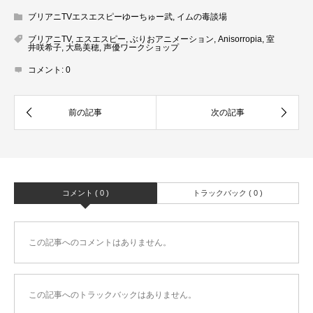
ブリアニTVエスエスピーゆーちゅー武
,
イムの毒談場
ブリアニTV
,
エスエスピー
,
ぶりおアニメーション
,
Anisorropia
,
室
井咲希子
,
大島美穂
,
声優ワークショップ
コメント:
0
コメント ( 0 )
トラックバック ( 0 )
この記事へのコメントはありません。
この記事へのトラックバックはありません。