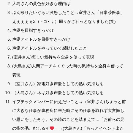
大島さんの黄色が好きな理由は
ぶん殴りたいぐらい激怒したこと→室井さん「日常茶飯事」
えぇぇぇぇΣ（・□・；）周りがざわっとなりました(笑)
声優を目指すきっかけ
声優アイドルを目指すきっかけ
声優アイドルをやっていて感動したこと
(室井さん)悔しい気持ちを全身を使って表現
(大島さん)人間アーチをくぐった時の気持ちを全身を使って
表現
（室井さん）家電好き声優としての熱い気持ちを
（大島さん）ネギ好き声優としての熱い気持ちを
イブテックメンバーに伝えたいこと→（室井さん)ちょっと前
に大きな仕事が事務所に来た時にその仕事を取れず大変悔し
い思いをしたそう。その時のことを踏まえて…「お前らの足
の指の毛、むしるぞ
」→(大島さん)「もっとイベント出た