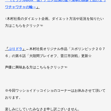
「（ミラクルBOX 改）アニメ出演の道～清華の挨拶で広げよう
ワチャワチャの輪～
」
↑木村社長のダイエット企画。ダイエット方法や近況を知りたい
方はこちらをクリック☜
「
ぶりドラ
」
←木村社長オリジナル作品「スポリンピック２０７
６」の第６話「大陸間プレイオフ、晋江市決戦」更新☆
声優に興味ある方はこちらをクリック☜
※今回ワッショイドッコイショのコーナーはお休みさせて頂いて
おります。
楽しみにしていたみなさま申し訳ございません。