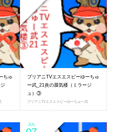
ーちゅ
ブリアニTVエスエスピーゆーちゅ
ージ
ー武_21炎の蜃気楼（ミラージ
ュ）③
武
ブリアニTVエスエスピーゆーちゅー武
JUL
07