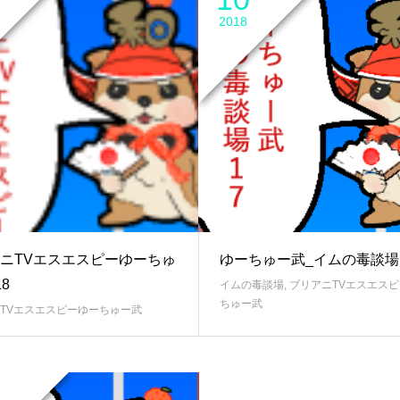
2018
ニTVエスエスピーゆーちゅ
ゆーちゅー武_イムの毒談場
8
イムの毒談場
,
ブリアニTVエスエス
ちゅー武
TVエスエスピーゆーちゅー武