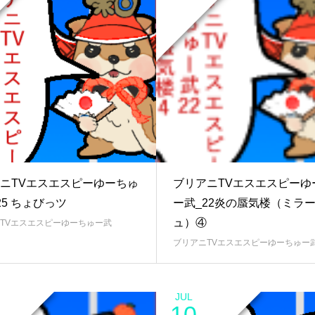
ニTVエスエスピーゆーちゅ
ブリアニTVエスエスピーゆ
25 ちょびっツ
ー武_22炎の蜃気楼（ミラ
ュ）④
TVエスエスピーゆーちゅー武
ブリアニTVエスエスピーゆーちゅー
JUL
10