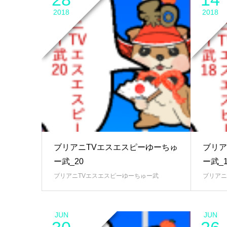
2018
2018
ブリアニTVエスエスピーゆーちゅ
ブリア
ー武_20
ー武_1
ブリアニTVエスエスピーゆーちゅー武
ブリアニ
JUN
JUN