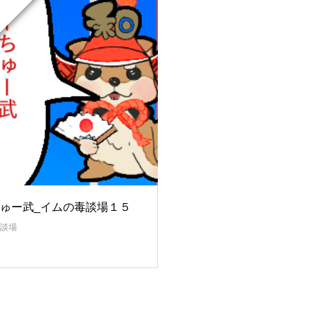
ゅー武_イムの毒談場１５
談場