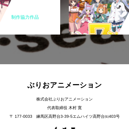
制作協力作品
ぶりおアニメーション
株式会社ぶりおアニメーション
代表取締役 木村 寛
〒 177-0033 練馬区高野台3-39-5エムハイツ高野台㈼403号