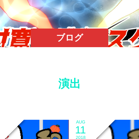
ブログ
演出
AUG
11
2018