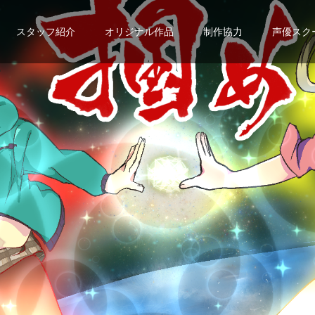
スタッフ紹介
オリジナル作品
制作協力
声優スク